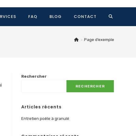
ERVICES
FAQ
BLOG
CONTACT
TOGGLE
WEBSITE
>
Page d’exemple
SEARCH
s
Rechercher
i
RECHERCHER
Articles récents
Entretien poêle à granulé