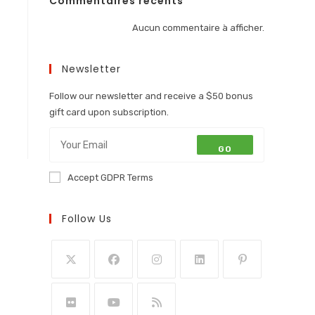
Commentaires récents
Aucun commentaire à afficher.
Newsletter
Follow our newsletter and receive a $50 bonus
gift card upon subscription.
GO
Accept GDPR Terms
Follow Us
S’ouvre
S’ouvre
S’ouvre
S’ouvre
S’ouvre
dans
dans
dans
dans
dans