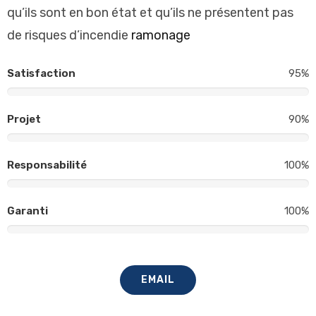
qu
’
ils
s
ont
en
bon
ét
at
et
qu
’
ils
ne
pr
és
ent
ent
pas
de
ris
ques
d
’
inc
end
ie
ramonage
Satisfaction
95%
Projet
90%
Responsabilité
100%
Garanti
100%
EMAIL