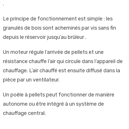
.
Le
principe
de
fonctionnement
est
simple
:
les
gran
ul
és
de
bois
sont
ac
he
min
és
par
vis
sans
fin
dep
u
is
le
ré
serv
oir
j
us
qu
‘
au
br
û
le
ur
.
Un moteur régule l’arrivée de pellets et une
résistance chauffe l’air qui circule dans l’appareil de
chauffage. L’air chauffé est ensuite diffusé dans la
pièce par un ventilateur.
Un poêle à pellets peut fonctionner de manière
autonome ou être intégré à un système de
chauffage central.