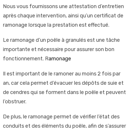
Nous vous fournissons une attestation d’entretien
après chaque intervention, ainsi qu’un certificat de
ramonage lorsque la prestation est effectué.
Le
ram
on
age
d
’
un
po
ê
le
à
gran
ul
és
est
une
t
â
che
important
e
et
n
é
cess
aire
pour
ass
urer
son
bon
f
on
ction
n
ement
.
R
amonage
Il
est
important
de
le
ram
oner
au
mo
ins
2
f
ois
par
an
,
car
c
ela
per
met
d
’
é
v
ac
uer
les
dé
p
ô
ts
de
su
ie
et
de
c
end
res
qui
se
for
ment
d
ans
le
po
ê
le
et
pe
u
vent
l
’
ob
stru
er
.
De
plus
,
le
ram
on
age
per
met
de
v
ér
ifier
l
’
ét
at
des
condu
its
et
des
é
lé
ments
du
po
ê
le
,
af
in
de
s
’
ass
urer